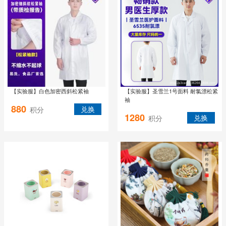
【实验服】白色加密西斜松紧袖
【实验服】圣雪兰1号面料 耐氯漂松紧
袖
880
兑换
积分
1280
兑换
积分