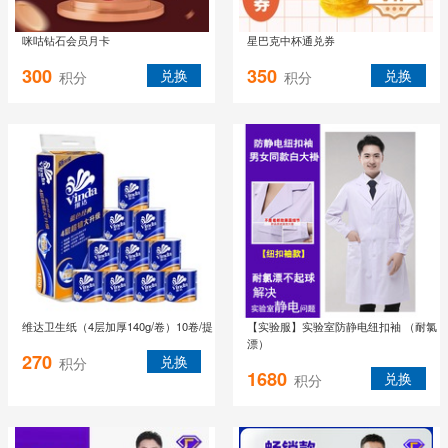
咪咕钻石会员月卡
星巴克中杯通兑券
300
350
兑换
兑换
积分
积分
维达卫生纸（4层加厚140g/卷）10卷/提
【实验服】实验室防静电纽扣袖 （耐氯
漂）
270
兑换
积分
1680
兑换
积分