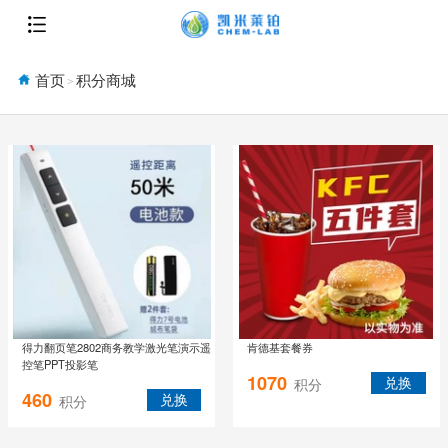
首页
积分商城
>
得力翻页笔2802商务教学激光笔演示遥
肯德基套餐券
控笔PPT投影笔
1070
兑换
积分
460
兑换
积分